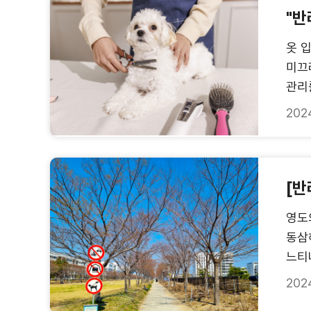
"반
옷 
미끄
관리
202
[반
영도
동삼
느티
202