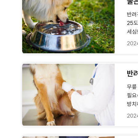
물은
반려
25
세심한
202
반
무릎
필요
방치하
202