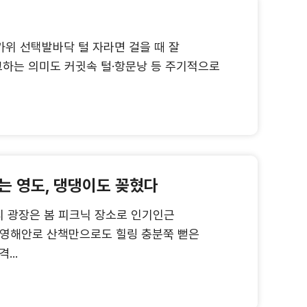
가위 선택발바닥 털 자라면 걸을 때 잘
하는 의미도 커귓속 털·항문낭 등 주기적으로
는 영도, 댕댕이도 꽂혔다
디 광장은 봄 피크닉 장소로 인기인근
절영해안로 산책만으로도 힐링 충분쭉 뻗은
..