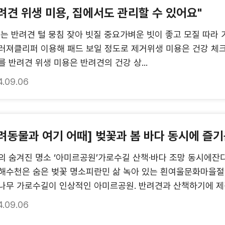
려견 위생 미용, 집에서도 관리할 수 있어요"
입는 반려견 털 뭉침 잦아 빗질 중요가벼운 빗이 좋고 모질 따라 
러져클리퍼 이용해 패드 보일 정도로 제거위생 미용은 건강 체크
를 반려견 위생 미용은 반려견의 건강 상...
4.09.06
려동물과 여기 어때] 벚꽃과 봄 바다 동시에 즐기
의 숨겨진 명소 ‘아미르공원’가로수길 산책·바다 조망 동시에잔
해수천은 숨은 벚꽃 명소피란민 삶 녹아 있는 흰여울문화마을
나무 가로수길이 인상적인 아미르공원. 반려견과 산책하기에 제격.
4.09.06