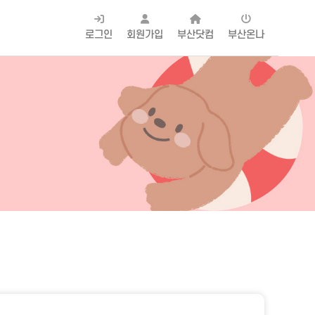
로그인
회원가입
부산닷컴
부산온나