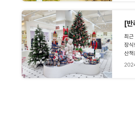
[반
최근
장식
산책
202